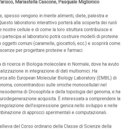
Varisco, Mariastella Cascone, Pasquale Miglionico
e, spesso vengono in mente alimenti, diete, palestra e
uesto laboratorio interattivo porterà alla scoperta dei ruoli
le nostre cellule e di come la loro struttura contribuisce e
i partecipa al laboratorio potrà costruire modelli di proteine
do oggetti comuni (caramelle, giocattoli, ecc.) e scoprirà come
noscenze per progettare proteine e farmaci.
di ricerca in Biologia molecolare in Normale, dove ha avuto
lizzazione in integrazione di dati multiomici. Ha
icerca allo European Molecular Biology Laboratory (EMBL) di
enoma, concentrandosi sulle omiche monocellulari nel
 mesoderma di Drosophila e della topologia del genoma, e ha
neurodegenerazione acquisita. È interessata a comprendere la
a regolazione dell’espressione genica nello sviluppo e nelle
mbinazione di approcci sperimentali e computazionali.
 allieva del Corso ordinario della Classe di Scienze della